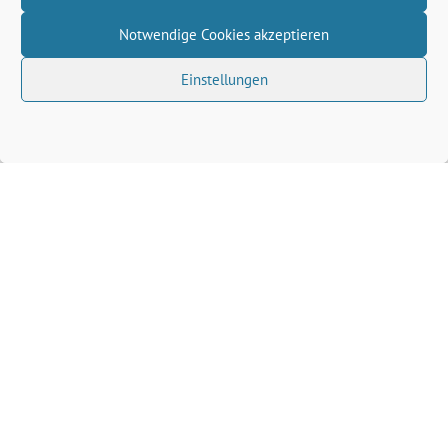
Notwendige Cookies akzeptieren
Einstellungen
Volkhard Wille benutzt das freie grüne Theme
‐
sunflower
ein Angebot der
verdigado eG
Grüne Kreis Kleve
Grüne Landtagsfraktion NRW
Grüne NRW
Grüne Bund