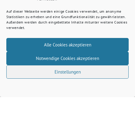
Auf dieser Webseite werden einige Cookies verwendet, um anonyme
Statistiken zu erheben und eine Grundfunktionalität zu gewährleisten.
Außerdem werden durch eingebettete Inhalte mitunter weitere Cookies
verwendet.
Alle Cookies akzeptieren
Notwendige Cookies akzeptieren
Einstellungen
Volkhard Wille benutzt das freie grüne Theme
‐
sunflower
ein Angebot der
verdigado eG
Grüne Kreis Kleve