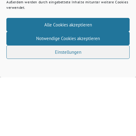
Außerdem werden durch eingebettete Inhalte mitunter weitere Cookies
verwendet.
Alle Cookies akzeptieren
Notwendige Cookies akzeptieren
Einstellungen
Volkhard Wille benutzt das freie grüne Theme
‐
sunflower
ein Angebot der
verdigado eG
Grüne Kreis Kleve
Grüne Landtagsfraktion NRW