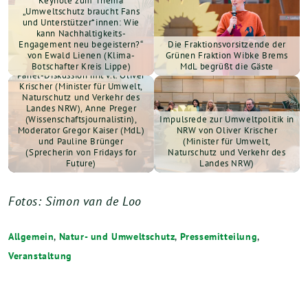
Keynote zum Thema
„Umweltschutz braucht Fans
und Unterstützer*innen: Wie
kann Nachhaltigkeits-
Engagement neu begeistern?“
Die Fraktionsvorsitzende der
„Thinking out of the box: Öko
von Ewald Lienen (Klima-
Grünen Fraktion Wibke Brems
mutig denken”, Interaktive
Botschafter Kreis Lippe)
MdL begrüßt die Gäste
Panel-Diskussion mit v.l. Oliver
Krischer (Minister für Umwelt,
Naturschutz und Verkehr des
Landes NRW), Anne Preger
(Wissenschaftsjournalistin),
Impulsrede zur Umweltpolitik in
Moderator Gregor Kaiser (MdL)
NRW von Oliver Krischer
und Pauline Brünger
(Minister für Umwelt,
(Sprecherin von Fridays for
Naturschutz und Verkehr des
Future)
Landes NRW)
Fotos: Simon van de Loo
Allgemein
,
Natur- und Umweltschutz
,
Pressemitteilung
,
Veranstaltung