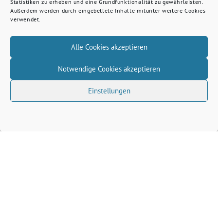
Statistiken zu erheben und eine Grundfunktionalität zu gewährleisten.
Außerdem werden durch eingebettete Inhalte mitunter weitere Cookies
verwendet.
Alle Cookies akzeptieren
Notwendige Cookies akzeptieren
Einstellungen
Volkhard Wille benutzt das freie grüne Theme
‐
sunflower
ein Angebot der
verdigado eG
Grüne Kreis Kleve
Grüne Landtagsfraktion NRW