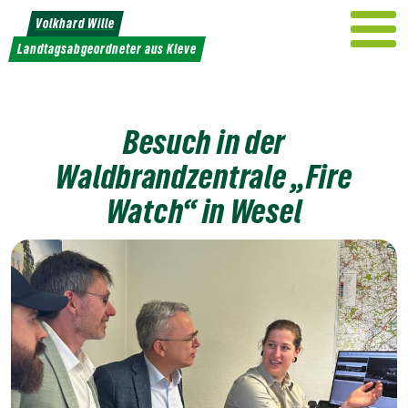
Weiter
Volkhard Wille
zum
Landtagsabgeordneter aus Kleve
Inhalt
Besuch in der
Waldbrandzentrale „Fire
Watch“ in Wesel