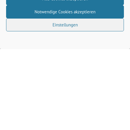
Notwendige Cookies akzeptieren
Einstellungen
Volkhard Wille benutzt das freie grüne Theme
‐
sunflower
ein Angebot der
verdigado eG
Grüne Kreis Kleve
Grüne Landtagsfraktion NRW
Grüne NRW
Grüne Bund