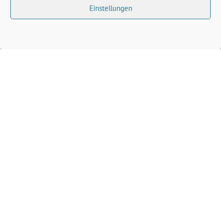
Einstellungen
Volkhard Wille benutzt das freie grüne Theme
‐
sunflower
ein Angebot der
verdigado eG
Grüne Kreis Kleve
Grüne Landtagsfraktion NRW
Grüne NRW
Grüne Bund
Grüne Europa