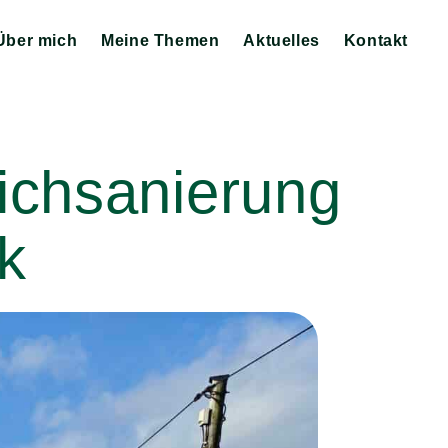
Über mich
Meine Themen
Aktuelles
Kontakt
Zeige
Zeige
Zeige
Untermenü
Untermenü
Untermenü
eichsanierung
k