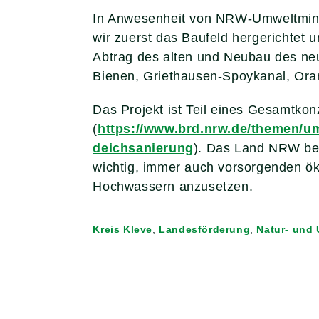
In Anwesenheit von NRW-Umweltminist
wir zuerst das Baufeld hergerichtet 
Abtrag des alten und Neubau des neu
Bienen, Griethausen-Spoykanal, Oran
Das Projekt ist Teil eines Gesamtk
(
https://www.brd.nrw.de/themen/u
deichsanierung
). Das Land NRW bez
wichtig, immer auch vorsorgenden ö
Hochwassern anzusetzen.
Kreis Kleve
,
Landesförderung
,
Natur- und