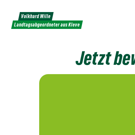
Weiter
zum
Volkhard Wille
Inhalt
Landtagsabgeordneter aus Kleve
Jetzt b