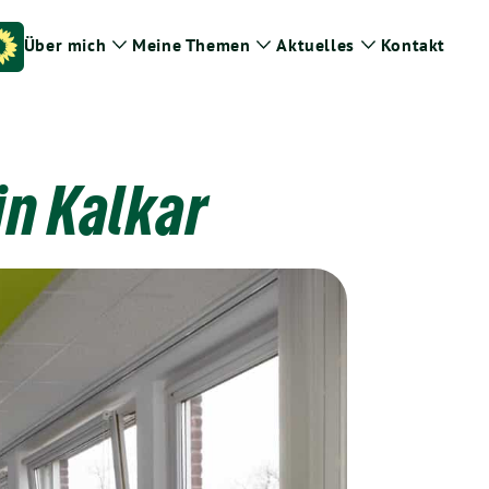
Über mich
Meine Themen
Aktuelles
Kontakt
Zeige
Zeige
Zeige
Untermenü
Untermenü
Untermenü
in Kalkar