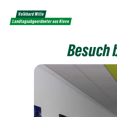
Weiter
zum
Volkhard Wille
Inhalt
Landtagsabgeordneter aus Kleve
Besuch b