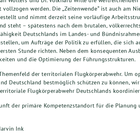
n Wolters und Dr. Volkhard Wille die weitreichenden 
t vollzogen werden. Die „Zeitenwende“ ist auch am N
llt und nimmt derzeit seine vorläufige Arbeitsstruk
nd steht – spätestens nach dem brutalen, völkerrecht
ähigkeit Deutschlands im Landes- und Bündnisrahmen 
ustellen, um Aufträge der Politik zu erfüllen, die sich
r ersten Stunde richten. Neben dem konsequenten Ausb
keiten und die Optimierung der Führungsstrukturen.
hemenfeld der territorialen Flugkörperabwehr. Um o
und Deutschland bestmöglich schützen zu können, wir
erritoriale Flugkörperabwehr Deutschlands koordinier
unft der primäre Kompetenzstandort für die Planung
Marvin Ink