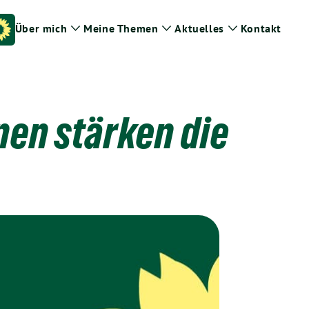
Über mich
Meine Themen
Aktuelles
Kontakt
Zeige
Zeige
Zeige
Untermenü
Untermenü
Untermenü
nen stärken die