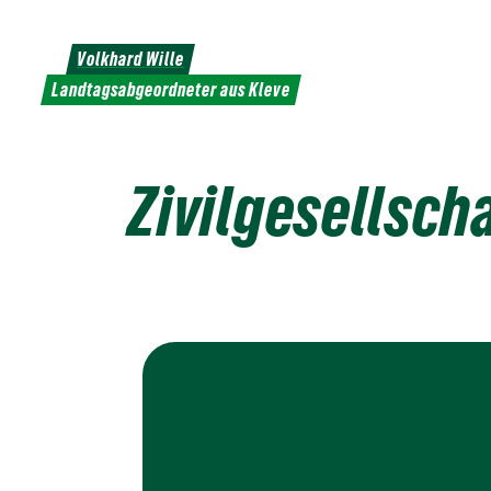
Weiter
zum
Volkhard Wille
Inhalt
Landtagsabgeordneter aus Kleve
Zivilgesellsch