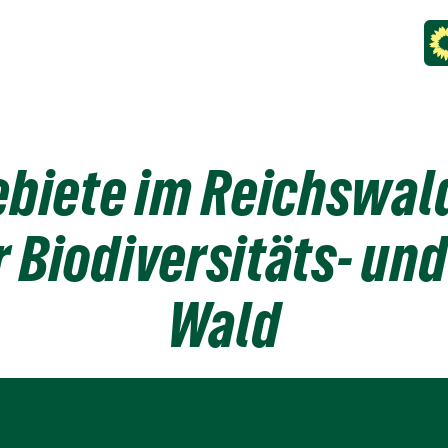
biete im Reichswald
r Biodiversitäts- un
Wald