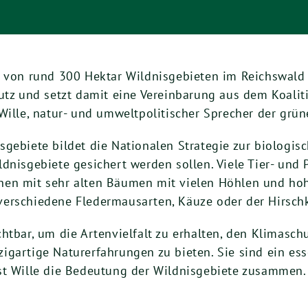
g von rund 300 Hektar Wildnisgebieten im Reichswald 
hutz und setzt damit eine Vereinbarung aus dem Koali
Wille, natur- und umweltpolitischer Sprecher der grün
gebiete bildet die Nationalen Strategie zur biologisch
dnisgebiete gesichert werden sollen. Viele Tier- und
en mit sehr alten Bäumen mit vielen Höhlen und hohe
erschiedene Fledermausarten, Käuze oder der Hirschk
tbar, um die Artenvielfalt zu erhalten, den Klimaschu
gartige Naturerfahrungen zu bieten. Sie sind ein esse
st Wille die Bedeutung der Wildnisgebiete zusammen.