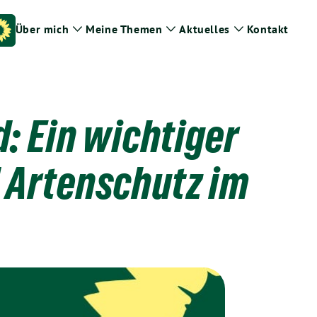
Über mich
Meine Themen
Aktuelles
Kontakt
Zeige
Zeige
Zeige
Untermenü
Untermenü
Untermenü
: Ein wichtiger
d Artenschutz im