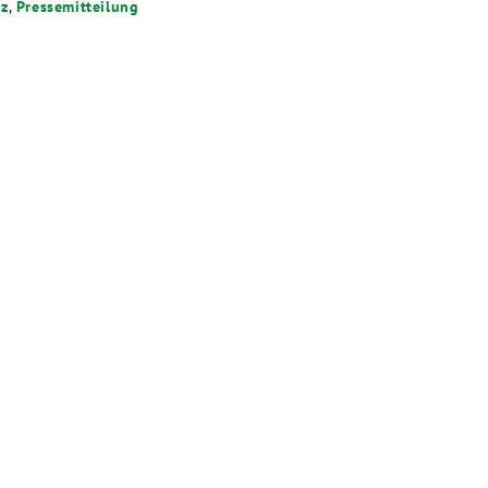
tz
,
Pressemitteilung