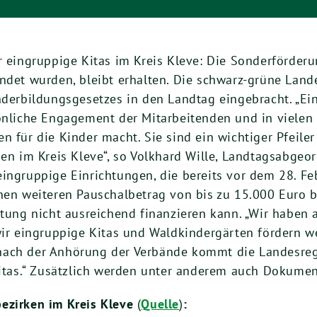
ür eingruppige Kitas im Kreis Kleve: Die Sonderförder
ndet wurden, bleibt erhalten. Die schwarz-grüne Land
nderbildungsgesetzes in den Landtag eingebracht. „Ei
önliche Engagement der Mitarbeitenden und in vielen F
n für die Kinder macht. Sie sind ein wichtiger Pfeile
 im Kreis Kleve“, so Volkhard Wille, Landtagsabgeor
ingruppige Einrichtungen, die bereits vor dem 28. Fe
inen weiteren Pauschalbetrag von bis zu 15.000 Euro
htung nicht ausreichend finanzieren kann. „Wir haben 
wir eingruppige Kitas und Waldkindergärten fördern wer
nach der Anhörung der Verbände kommt die Landesreg
Kitas.“ Zusätzlich werden unter anderem auch Dokument
ezirken im Kreis Kleve
(
Quelle
)
: