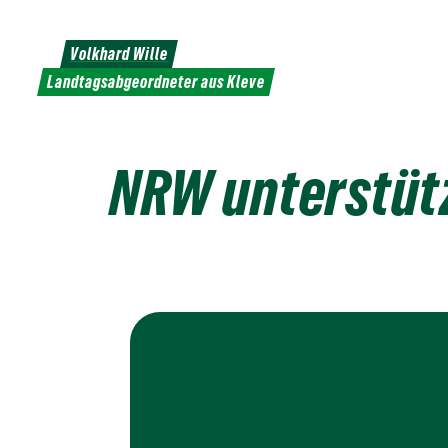
Weiter
zum
Volkhard Wille
Inhalt
Landtagsabgeordneter aus Kleve
NRW unterstütz