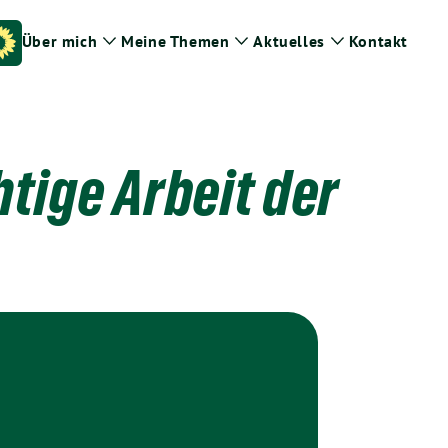
Über mich
Meine Themen
Aktuelles
Kontakt
Zeige
Zeige
Zeige
Untermenü
Untermenü
Untermenü
tige Arbeit der