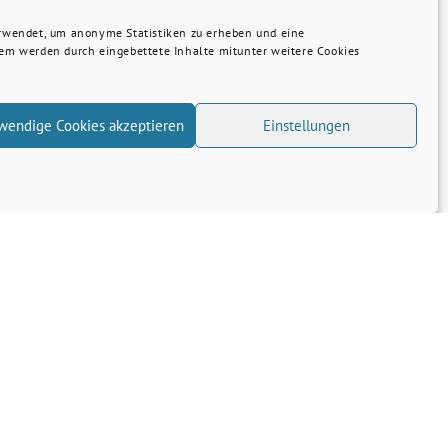
erwendet, um anonyme Statistiken zu erheben und eine
dem werden durch eingebettete Inhalte mitunter weitere Cookies
wendige Cookies akzeptieren
Einstellungen
Gehör im Landtag für RE10-Betr…