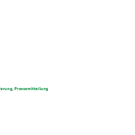
derung
,
Pressemitteilung