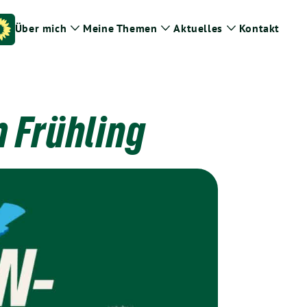
Über mich
Meine Themen
Aktuelles
Kontakt
Zeige
Zeige
Zeige
Untermenü
Untermenü
Untermenü
 Frühling