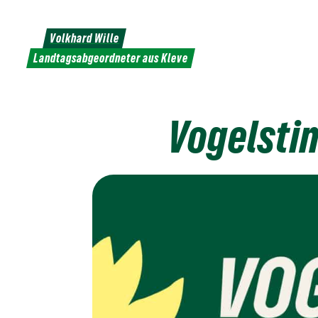
Weiter
zum
Volkhard Wille
Inhalt
Landtagsabgeordneter aus Kleve
Vogelsti