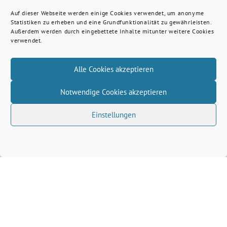
Auf dieser Webseite werden einige Cookies verwendet, um anonyme
Statistiken zu erheben und eine Grundfunktionalität zu gewährleisten.
Außerdem werden durch eingebettete Inhalte mitunter weitere Cookies
verwendet.
Alle Cookies akzeptieren
Notwendige Cookies akzeptieren
Einstellungen
Volkhard Wille benutzt das freie grüne Theme
‐
sunflower
ein Angebot der
verdigado eG
Grüne Kreis Kleve