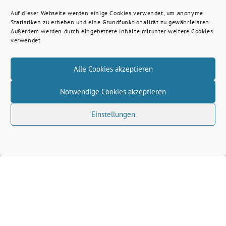
Auf dieser Webseite werden einige Cookies verwendet, um anonyme
Statistiken zu erheben und eine Grundfunktionalität zu gewährleisten.
Außerdem werden durch eingebettete Inhalte mitunter weitere Cookies
verwendet.
Alle Cookies akzeptieren
Notwendige Cookies akzeptieren
Einstellungen
Volkhard Wille benutzt das freie grüne Theme
‐
sunflower
ein Angebot der
verdigado eG
Grüne Kreis Kleve