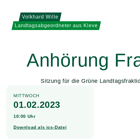
Weiter
zum
Volkhard Wille
Inhalt
Landtagsabgeordneter aus Kleve
Anhörung Fr
Sitzung für die Grüne Landtagsfrakti
MITTWOCH
01.02.2023
10:00 Uhr
Download als ics-Datei