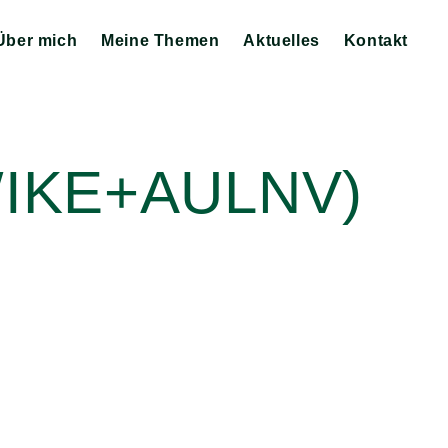
Über mich
Meine Themen
Aktuelles
Kontakt
Zeige
Zeige
Zeige
Untermenü
Untermenü
Untermenü
AWIKE+AULNV)