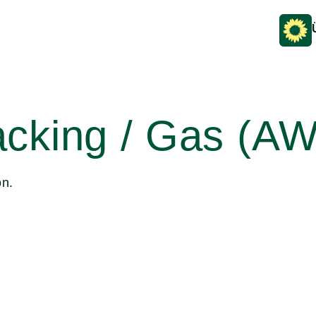
acking / Gas (
on.