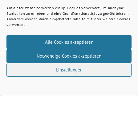
Auf dieser Webseite werden einige Cookies verwendet, um anonyme
Statistiken zu erheben und eine Grundfunktionalität zu gewährleisten.
Außerdem werden durch eingebettete Inhalte mitunter weitere Cookies
verwendet.
Alle Cookies akzeptieren
Notwendige Cookies akzeptieren
Einstellungen
Volkhard Wille benutzt das freie grüne Theme
‐
sunflower
ein Angebot der
verdigado eG
Grüne Kreis Kleve