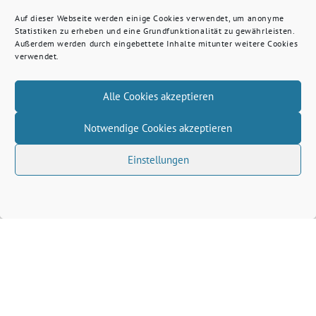
Auf dieser Webseite werden einige Cookies verwendet, um anonyme
Statistiken zu erheben und eine Grundfunktionalität zu gewährleisten.
Außerdem werden durch eingebettete Inhalte mitunter weitere Cookies
verwendet.
Alle Cookies akzeptieren
Notwendige Cookies akzeptieren
Einstellungen
Volkhard Wille benutzt das freie grüne Theme
‐
sunflower
ein Angebot der
verdigado eG
Grüne Kreis Kleve