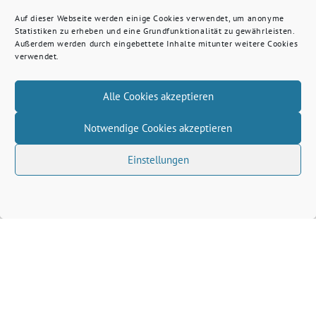
Auf dieser Webseite werden einige Cookies verwendet, um anonyme
Statistiken zu erheben und eine Grundfunktionalität zu gewährleisten.
Außerdem werden durch eingebettete Inhalte mitunter weitere Cookies
verwendet.
Alle Cookies akzeptieren
Notwendige Cookies akzeptieren
Einstellungen
Volkhard Wille benutzt das freie grüne Theme
‐
sunflower
ein Angebot der
verdigado eG
Grüne Kreis Kleve