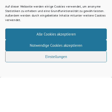
Auf dieser Webseite werden einige Cookies verwendet, um anonyme
Statistiken zu erheben und eine Grundfunktionalität zu gewährleisten.
Außerdem werden durch eingebettete Inhalte mitunter weitere Cookies
verwendet.
Alle Cookies akzeptieren
Notwendige Cookies akzeptieren
Einstellungen
Volkhard Wille benutzt das freie grüne Theme
‐
sunflower
ein Angebot der
verdigado eG
Grüne Kreis Kleve