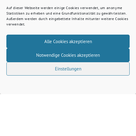
Auf dieser Webseite werden einige Cookies verwendet, um anonyme
Statistiken zu erheben und eine Grundfunktionalität zu gewährleisten.
Außerdem werden durch eingebettete Inhalte mitunter weitere Cookies
verwendet.
Alle Cookies akzeptieren
Notwendige Cookies akzeptieren
Einstellungen
Volkhard Wille benutzt das freie grüne Theme
‐
sunflower
ein Angebot der
verdigado eG
Grüne Kreis Kleve