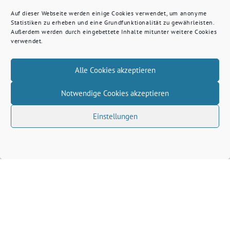
Auf dieser Webseite werden einige Cookies verwendet, um anonyme
Statistiken zu erheben und eine Grundfunktionalität zu gewährleisten.
Außerdem werden durch eingebettete Inhalte mitunter weitere Cookies
verwendet.
Alle Cookies akzeptieren
Notwendige Cookies akzeptieren
Einstellungen
Volkhard Wille benutzt das freie grüne Theme
‐
sunflower
ein Angebot der
verdigado eG
Grüne Kreis Kleve