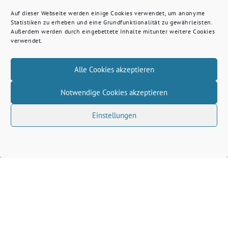
Auf dieser Webseite werden einige Cookies verwendet, um anonyme
Statistiken zu erheben und eine Grundfunktionalität zu gewährleisten.
Außerdem werden durch eingebettete Inhalte mitunter weitere Cookies
verwendet.
Alle Cookies akzeptieren
Notwendige Cookies akzeptieren
Einstellungen
Volkhard Wille benutzt das freie grüne Theme
‐
sunflower
ein Angebot der
verdigado eG
Grüne Kreis Kleve