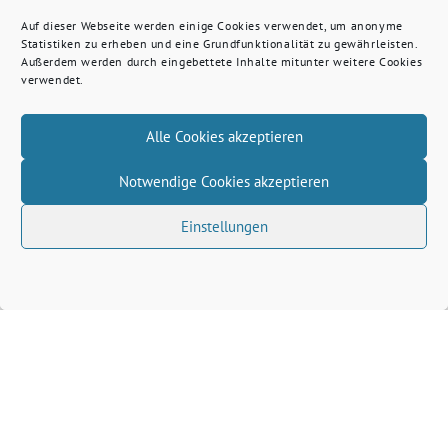
Auf dieser Webseite werden einige Cookies verwendet, um anonyme
Statistiken zu erheben und eine Grundfunktionalität zu gewährleisten.
Außerdem werden durch eingebettete Inhalte mitunter weitere Cookies
verwendet.
Alle Cookies akzeptieren
Notwendige Cookies akzeptieren
Einstellungen
Volkhard Wille benutzt das freie grüne Theme
‐
sunflower
ein Angebot der
verdigado eG
Grüne Kreis Kleve