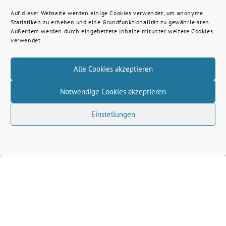
Auf dieser Webseite werden einige Cookies verwendet, um anonyme
Statistiken zu erheben und eine Grundfunktionalität zu gewährleisten.
Außerdem werden durch eingebettete Inhalte mitunter weitere Cookies
verwendet.
Alle Cookies akzeptieren
Notwendige Cookies akzeptieren
Einstellungen
Volkhard Wille benutzt das freie grüne Theme
‐
sunflower
ein Angebot der
verdigado eG
Grüne Kreis Kleve