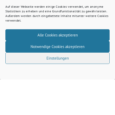
Auf dieser Webseite werden einige Cookies verwendet, um anonyme
Statistiken zu erheben und eine Grundfunktionalität zu gewährleisten.
Außerdem werden durch eingebettete Inhalte mitunter weitere Cookies
verwendet.
Alle Cookies akzeptieren
Notwendige Cookies akzeptieren
Einstellungen
Volkhard Wille benutzt das freie grüne Theme
‐
sunflower
ein Angebot der
verdigado eG
Grüne Kreis Kleve