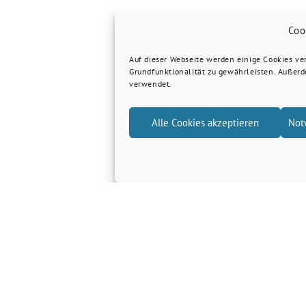
Coo
Auf dieser Webseite werden einige Cookies v
Grundfunktionalität zu gewährleisten. Außer
verwendet.
Alle Cookies akzeptieren
Not
Grüne Kreis Kleve
Grüne Landtagsfraktion NRW