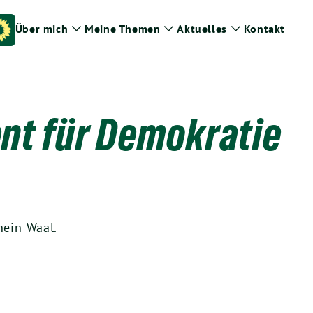
Über mich
Meine Themen
Aktuelles
Kontakt
Zeige
Zeige
Zeige
Untermenü
Untermenü
Untermenü
nt für Demokratie
hein-Waal.