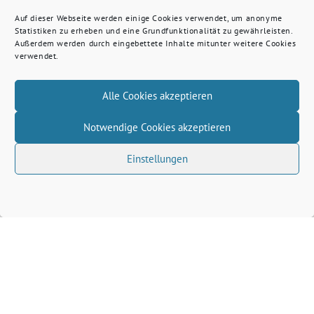
Auf dieser Webseite werden einige Cookies verwendet, um anonyme
Statistiken zu erheben und eine Grundfunktionalität zu gewährleisten.
Außerdem werden durch eingebettete Inhalte mitunter weitere Cookies
verwendet.
Alle Cookies akzeptieren
Notwendige Cookies akzeptieren
Einstellungen
Volkhard Wille benutzt das freie grüne Theme
‐
sunflower
ein Angebot der
verdigado eG
Grüne Kreis Kleve