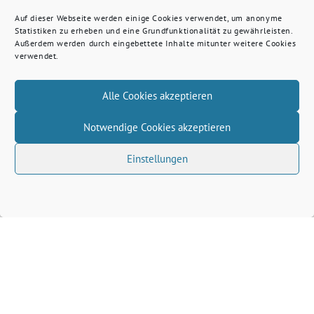
Auf dieser Webseite werden einige Cookies verwendet, um anonyme
Statistiken zu erheben und eine Grundfunktionalität zu gewährleisten.
Außerdem werden durch eingebettete Inhalte mitunter weitere Cookies
verwendet.
Alle Cookies akzeptieren
Notwendige Cookies akzeptieren
Einstellungen
Volkhard Wille benutzt das freie grüne Theme
‐
sunflower
ein Angebot der
verdigado eG
Grüne Kreis Kleve