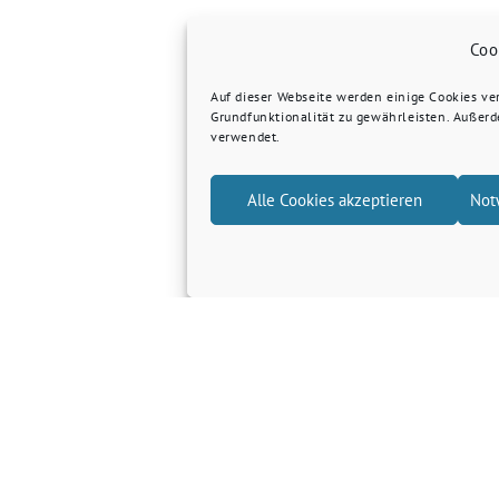
Coo
Auf dieser Webseite werden einige Cookies v
Grundfunktionalität zu gewährleisten. Außer
verwendet.
Alle Cookies akzeptieren
Not
Grüne Kreis Kleve
Grüne Landtagsfraktion NRW