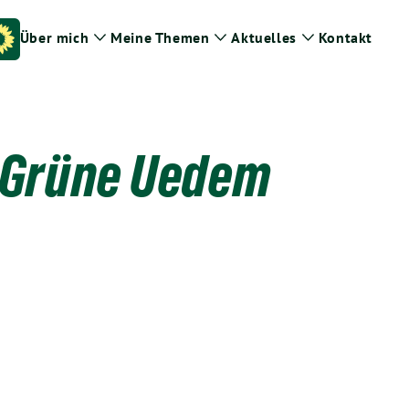
Über mich
Meine Themen
Aktuelles
Kontakt
Zeige
Zeige
Zeige
Untermenü
Untermenü
Untermenü
 Grüne Uedem