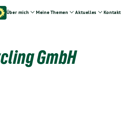
Über mich
Meine Themen
Aktuelles
Kontakt
Zeige
Zeige
Zeige
Untermenü
Untermenü
Untermenü
ycling GmbH