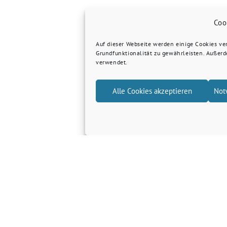
Coo
Auf dieser Webseite werden einige Cookies v
Grundfunktionalität zu gewährleisten. Außer
verwendet.
Alle Cookies akzeptieren
Not
Grüne Kreis Kleve
Grüne Landtagsfraktion NRW