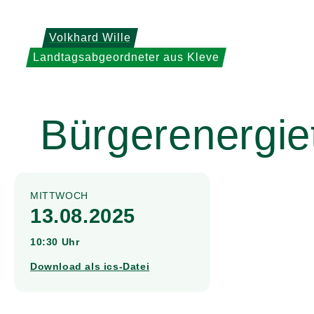
Weiter
zum
Volkhard Wille
Inhalt
Landtagsabgeordneter aus Kleve
Bürgerenergie
MITTWOCH
13.08.2025
10:30 Uhr
Download als ics-Datei