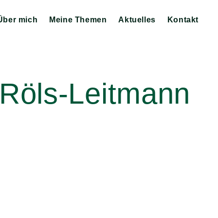
Über mich
Meine Themen
Aktuelles
Kontakt
Zeige
Zeige
Zeige
Untermenü
Untermenü
Untermenü
 Röls-Leitmann