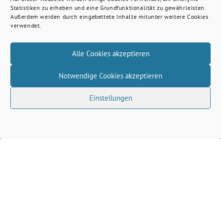
Statistiken zu erheben und eine Grundfunktionalität zu gewährleisten.
Außerdem werden durch eingebettete Inhalte mitunter weitere Cookies
verwendet.
Alle Cookies akzeptieren
Notwendige Cookies akzeptieren
Einstellungen
Veranstaltungsort auf der Karte anzeigen
Wenn du auf den Button klickst, werden Daten von
openstreetmap.org geladen.
Dafür gelten deren
Datenschutzrichtlinien
.