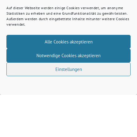
Auf dieser Webseite werden einige Cookies verwendet, um anonyme
Statistiken zu erheben und eine Grundfunktionalität zu gewährleisten.
Außerdem werden durch eingebettete Inhalte mitunter weitere Cookies
verwendet.
Alle Cookies akzeptieren
Notwendige Cookies akzeptieren
Einstellungen
Volkhard Wille benutzt das freie grüne Theme
‐
sunflower
ein Angebot der
verdigado eG
Grüne Kreis Kleve