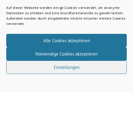
Auf dieser Webseite werden einige Cookies verwendet, um anonyme
Statistiken zu erheben und eine Grundfunktionalität zu gewährleisten.
Außerdem werden durch eingebettete Inhalte mitunter weitere Cookies
verwendet.
Alle Cookies akzeptieren
Notwendige Cookies akzeptieren
Einstellungen
Volkhard Wille benutzt das freie grüne Theme
‐
sunflower
ein Angebot der
verdigado eG
Grüne Kreis Kleve