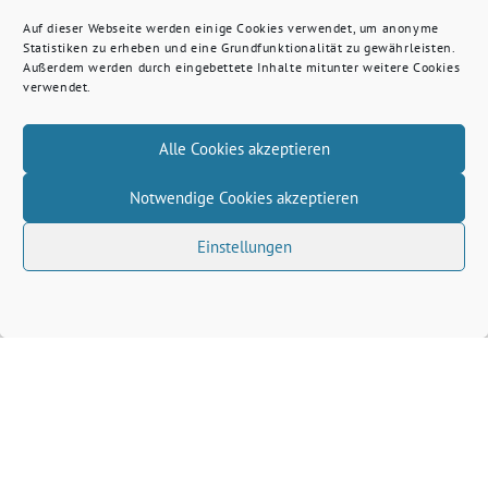
Auf dieser Webseite werden einige Cookies verwendet, um anonyme
Statistiken zu erheben und eine Grundfunktionalität zu gewährleisten.
Außerdem werden durch eingebettete Inhalte mitunter weitere Cookies
verwendet.
Alle Cookies akzeptieren
Notwendige Cookies akzeptieren
Einstellungen
Volkhard Wille benutzt das freie grüne Theme
‐
sunflower
ein Angebot der
verdigado eG
Grüne Kreis Kleve