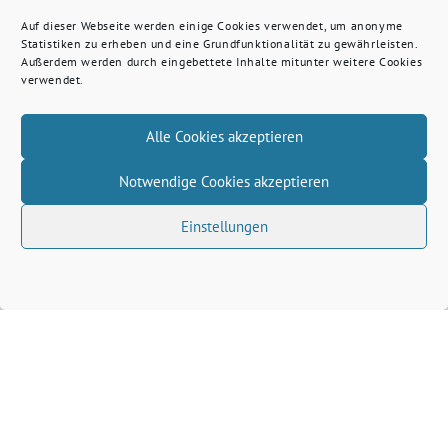
Auf dieser Webseite werden einige Cookies verwendet, um anonyme
Statistiken zu erheben und eine Grundfunktionalität zu gewährleisten.
Außerdem werden durch eingebettete Inhalte mitunter weitere Cookies
verwendet.
Alle Cookies akzeptieren
Notwendige Cookies akzeptieren
Einstellungen
Volkhard Wille benutzt das freie grüne Theme
‐
sunflower
ein Angebot der
verdigado eG
Grüne Kreis Kleve