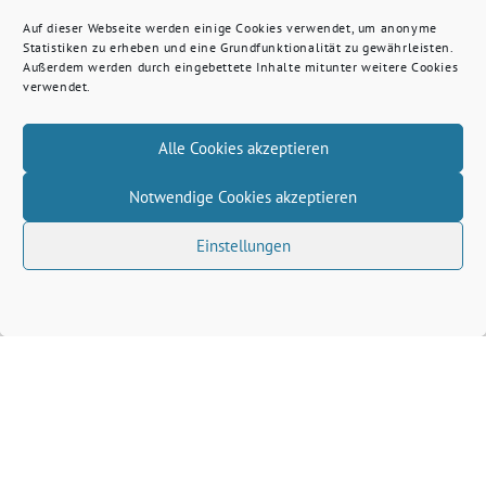
Auf dieser Webseite werden einige Cookies verwendet, um anonyme
Statistiken zu erheben und eine Grundfunktionalität zu gewährleisten.
Außerdem werden durch eingebettete Inhalte mitunter weitere Cookies
verwendet.
Alle Cookies akzeptieren
Notwendige Cookies akzeptieren
Einstellungen
Volkhard Wille benutzt das freie grüne Theme
‐
sunflower
ein Angebot der
verdigado eG
Grüne Kreis Kleve