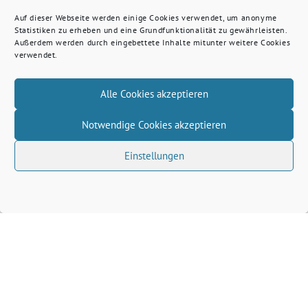
Auf dieser Webseite werden einige Cookies verwendet, um anonyme
Statistiken zu erheben und eine Grundfunktionalität zu gewährleisten.
Außerdem werden durch eingebettete Inhalte mitunter weitere Cookies
verwendet.
Alle Cookies akzeptieren
Notwendige Cookies akzeptieren
Einstellungen
Volkhard Wille benutzt das freie grüne Theme
‐
sunflower
ein Angebot der
verdigado eG
Grüne Kreis Kleve