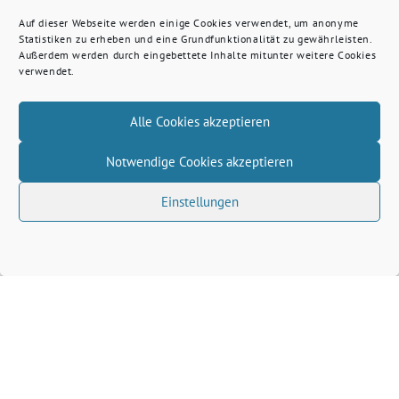
Auf dieser Webseite werden einige Cookies verwendet, um anonyme
Statistiken zu erheben und eine Grundfunktionalität zu gewährleisten.
Außerdem werden durch eingebettete Inhalte mitunter weitere Cookies
verwendet.
Alle Cookies akzeptieren
Notwendige Cookies akzeptieren
Einstellungen
Volkhard Wille benutzt das freie grüne Theme
‐
sunflower
ein Angebot der
verdigado eG
Grüne Kreis Kleve