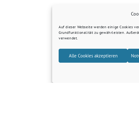
Coo
Auf dieser Webseite werden einige Cookies v
Grundfunktionalität zu gewährleisten. Außer
verwendet.
Alle Cookies akzeptieren
Not
Grüne Kreis Kleve
Grüne Landtagsfraktion NRW