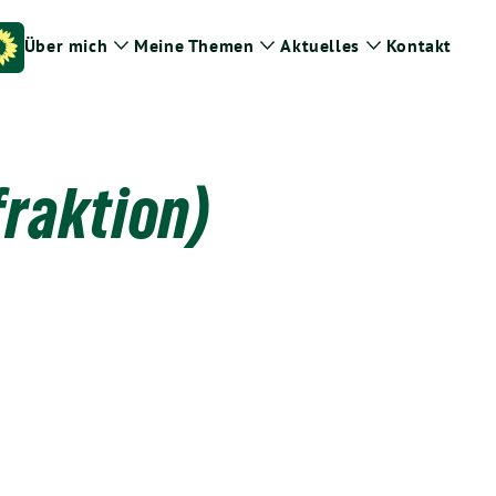
Über mich
Meine Themen
Aktuelles
Kontakt
Zeige
Zeige
Zeige
Untermenü
Untermenü
Untermenü
fraktion)