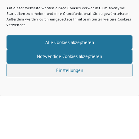
Auf dieser Webseite werden einige Cookies verwendet, um anonyme
Statistiken zu erheben und eine Grundfunktionalität zu gewährleisten.
Außerdem werden durch eingebettete Inhalte mitunter weitere Cookies
verwendet.
Alle Cookies akzeptieren
Notwendige Cookies akzeptieren
Einstellungen
Volkhard Wille benutzt das freie grüne Theme
‐
sunflower
ein Angebot der
verdigado eG
Grüne Kreis Kleve