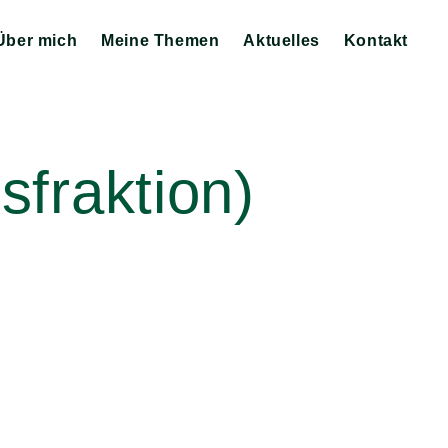
Über mich
Meine Themen
Aktuelles
Kontakt
Zeige
Zeige
Zeige
Untermenü
Untermenü
Untermenü
sfraktion)