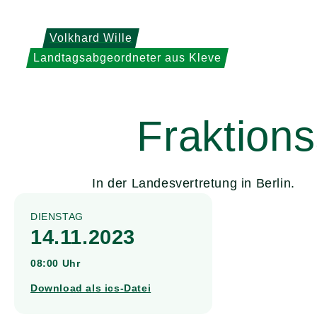
Weiter
zum
Volkhard Wille
Inhalt
Landtagsabgeordneter aus Kleve
Fraktions
In der Landesvertretung in Berlin.
DIENSTAG
14.11.2023
08:00 Uhr
Download als ics-Datei