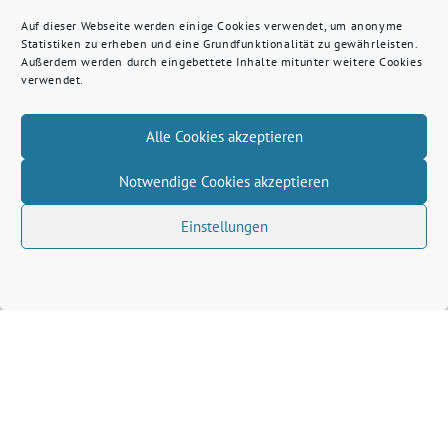
Auf dieser Webseite werden einige Cookies verwendet, um anonyme
Statistiken zu erheben und eine Grundfunktionalität zu gewährleisten.
Außerdem werden durch eingebettete Inhalte mitunter weitere Cookies
verwendet.
Alle Cookies akzeptieren
Notwendige Cookies akzeptieren
Einstellungen
Volkhard Wille benutzt das freie grüne Theme
‐
sunflower
ein Angebot der
verdigado eG
Grüne Kreis Kleve