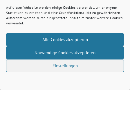
Auf dieser Webseite werden einige Cookies verwendet, um anonyme
Statistiken zu erheben und eine Grundfunktionalität zu gewährleisten.
Außerdem werden durch eingebettete Inhalte mitunter weitere Cookies
verwendet.
Alle Cookies akzeptieren
Notwendige Cookies akzeptieren
Einstellungen
Volkhard Wille benutzt das freie grüne Theme
‐
sunflower
ein Angebot der
verdigado eG
Grüne Kreis Kleve