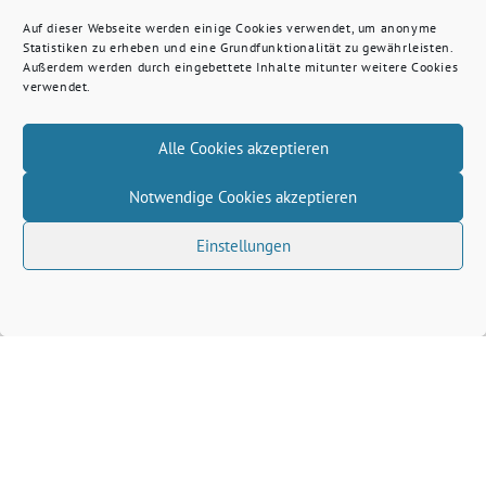
Auf dieser Webseite werden einige Cookies verwendet, um anonyme
Statistiken zu erheben und eine Grundfunktionalität zu gewährleisten.
Außerdem werden durch eingebettete Inhalte mitunter weitere Cookies
verwendet.
Alle Cookies akzeptieren
Notwendige Cookies akzeptieren
Einstellungen
Volkhard Wille benutzt das freie grüne Theme
‐
sunflower
ein Angebot der
verdigado eG
Grüne Kreis Kleve