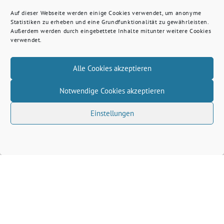
Auf dieser Webseite werden einige Cookies verwendet, um anonyme
Statistiken zu erheben und eine Grundfunktionalität zu gewährleisten.
Außerdem werden durch eingebettete Inhalte mitunter weitere Cookies
verwendet.
Alle Cookies akzeptieren
Notwendige Cookies akzeptieren
Einstellungen
Volkhard Wille benutzt das freie grüne Theme
‐
sunflower
ein Angebot der
verdigado eG
Grüne Kreis Kleve