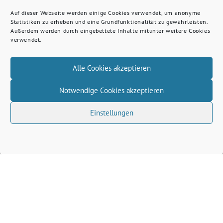
Auf dieser Webseite werden einige Cookies verwendet, um anonyme
Statistiken zu erheben und eine Grundfunktionalität zu gewährleisten.
Außerdem werden durch eingebettete Inhalte mitunter weitere Cookies
verwendet.
Alle Cookies akzeptieren
Notwendige Cookies akzeptieren
Einstellungen
Volkhard Wille benutzt das freie grüne Theme
‐
sunflower
ein Angebot der
verdigado eG
Grüne Kreis Kleve