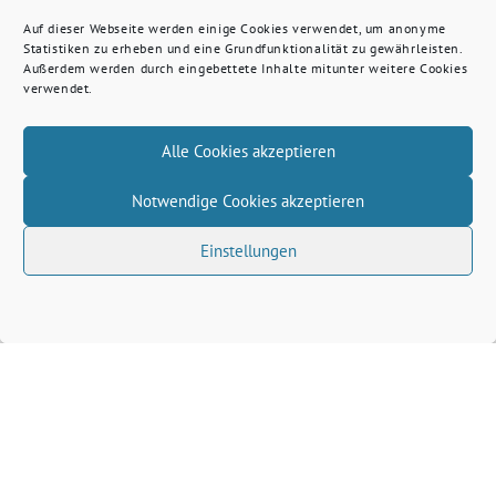
Auf dieser Webseite werden einige Cookies verwendet, um anonyme
Statistiken zu erheben und eine Grundfunktionalität zu gewährleisten.
Außerdem werden durch eingebettete Inhalte mitunter weitere Cookies
verwendet.
Alle Cookies akzeptieren
Notwendige Cookies akzeptieren
Einstellungen
Volkhard Wille benutzt das freie grüne Theme
‐
sunflower
ein Angebot der
verdigado eG
Grüne Kreis Kleve