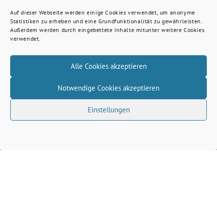
Auf dieser Webseite werden einige Cookies verwendet, um anonyme
Statistiken zu erheben und eine Grundfunktionalität zu gewährleisten.
Außerdem werden durch eingebettete Inhalte mitunter weitere Cookies
verwendet.
Alle Cookies akzeptieren
Notwendige Cookies akzeptieren
Einstellungen
Volkhard Wille benutzt das freie grüne Theme
‐
sunflower
ein Angebot der
verdigado eG
Grüne Kreis Kleve